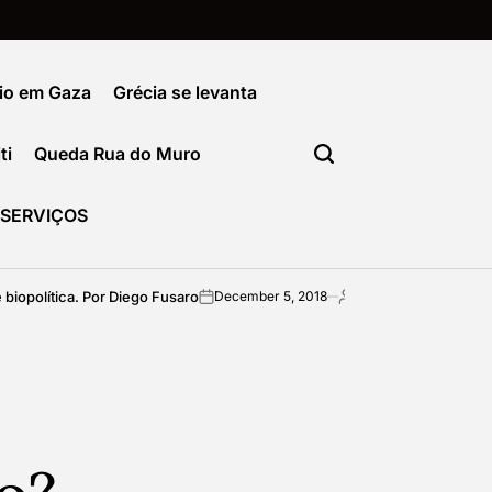
io em Gaza
Grécia se levanta
ti
Queda Rua do Muro
SERVIÇOS
ica. Por Diego Fusaro
Como sair da formataç
December 5, 2018
imediata
on
Posted
by