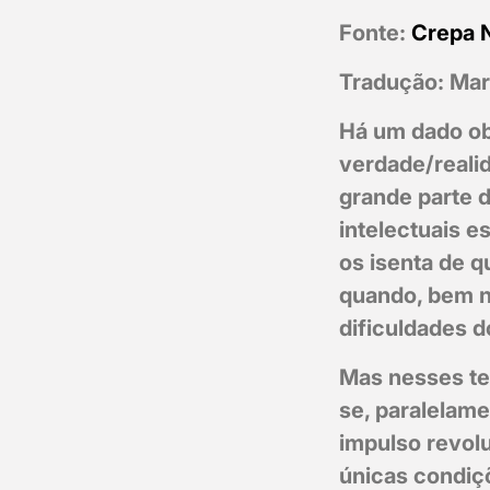
Fonte:
Crepa 
Tradução: Mari
Há um dado ob
verdade/realid
grande parte 
intelectuais e
os isenta de q
quando, bem n
dificuldades 
Mas nesses te
se, paralelam
impulso revol
únicas condiç