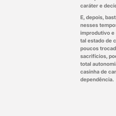
caráter e deci
E, depois, ba
nesses tempos,
improdutivo e 
tal estado de 
poucos trocad
sacrifícios, 
total autonom
casinha de ca
dependência.