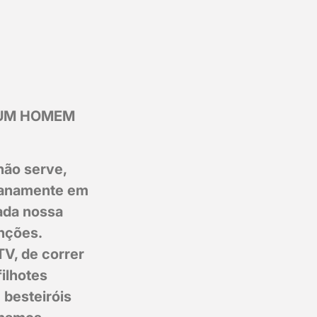
 UM HOMEM
não serve,
ianamente em
cada nossa
enções.
TV, de correr
filhotes
 besteiróis