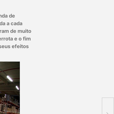
enda de
ida a cada
aram de muito
rrota e o fim
seus efeitos
>> 
faz