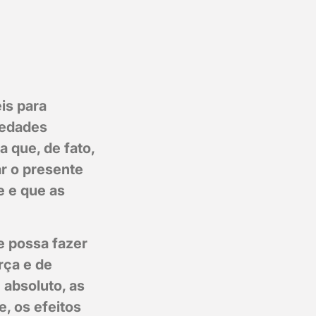
is para
iedades
 que, de fato,
ar o presente
 e que as
e possa fazer
rça e de
absoluto, as
, os efeitos