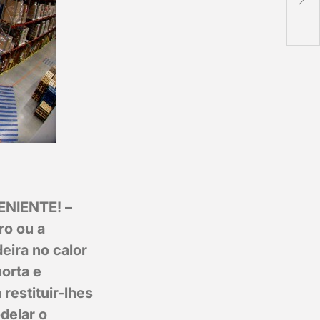
rob
ENIENTE! –
ro ou a
eira no calor
horta e
restituir-lhes
delar o