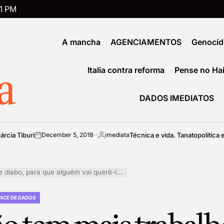
2
PM
A mancha
AGENCIAMENTOS
Genocíd
a
Italia contra reforma
Pense no Hai
DADOS IMEDIATOS
ri
Técnica e vida. Tanatopolítica e biopolít
December 5, 2018
imediata
on
Posted
by
ra que alguém vai querê-lo? por Gianni Tirelli
NCE DE DADOS