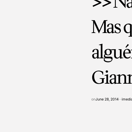
>> Nã
Mas q
algué
Gianni
on
June 28, 2014
imedi