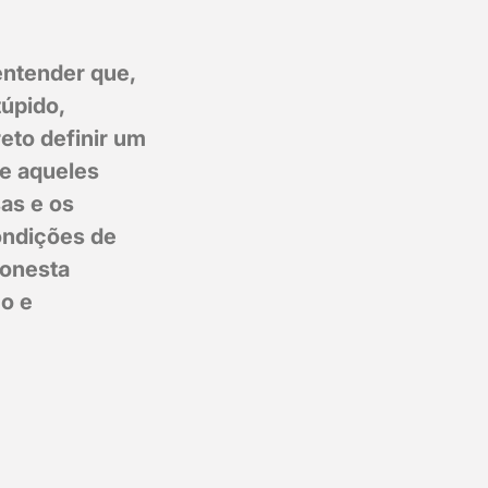
entender que,
túpido,
eto definir um
de aqueles
as e os
ondições de
honesta
o e