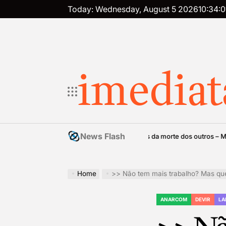
Skip
Today: Wednesday, August 5 2026
10
:
34
:
0
to
content
imediat
News Flash
Tanatopolítica: regulamentos ocultos da morte dos outros – Márcia Tibu
ta
Home
>> Não tem mais trabalho? Mas que diabo, pa
ANARCOM
DEVIR
LA
POSTED
IN