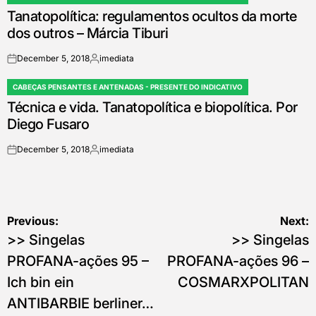
POSTED
Tanatopolítica: regulamentos ocultos da morte
IN
dos outros – Márcia Tiburi
December 5, 2018
imediata
on
Posted
by
CABEÇAS PENSANTES E ANTENADAS - PRESENTE DO INDICATIVO
POSTED
Técnica e vida. Tanatopolítica e biopolítica. Por
IN
Diego Fusaro
December 5, 2018
imediata
on
Posted
by
Post
Previous:
Next:
>> Singelas
>> Singelas
navigation
PROFANA-ações 95 –
PROFANA-ações 96 –
Ich bin ein
COSMARXPOLITAN
ANTIBARBIE berliner…