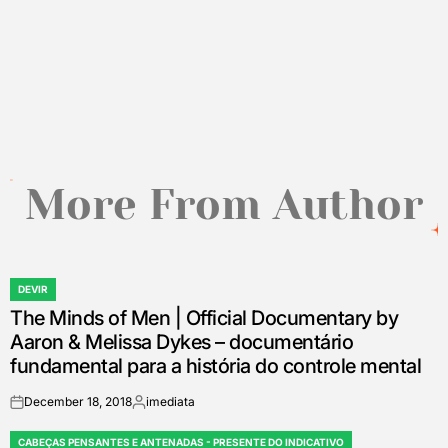
massas, por Giulietto Chiesa
December 2, 2018
imediata
on
Posted
by
More From Author
DEVIR
POSTED
The Minds of Men | Official Documentary by
IN
Aaron & Melissa Dykes – documentário
fundamental para a história do controle mental
December 18, 2018
imediata
on
Posted
by
CABEÇAS PENSANTES E ANTENADAS - PRESENTE DO INDICATIVO