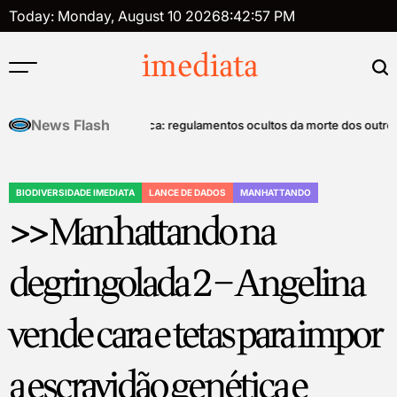
Skip
Today: Monday, August 10 2026
8
:
42
:
58
PM
to
content
imediata
News Flash
role mental
Tanatopolítica: regulamentos ocultos da morte dos outros – Má
BIODIVERSIDADE IMEDIATA
LANCE DE DADOS
MANHATTANDO
POSTED
>> Manhattando na
IN
degringolada 2 – Angelina
vende cara e tetas para impor
a escravidão genética e