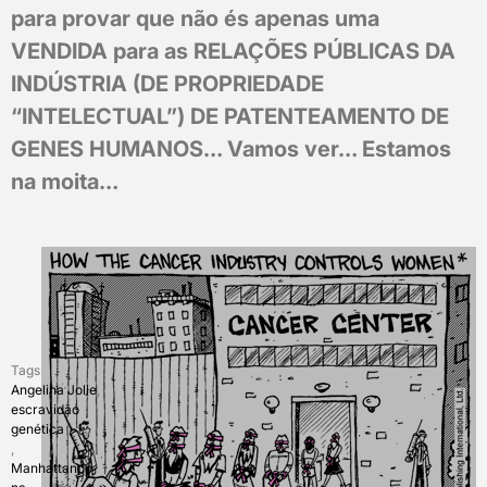
para provar que não és apenas uma
VENDIDA para as RELAÇÕES PÚBLICAS DA
INDÚSTRIA (DE PROPRIEDADE
“INTELECTUAL”) DE PATENTEAMENTO DE
GENES HUMANOS… Vamos ver… Estamos
na moita…
Tags
Angelina Jolie
,
escravidão
genética
,
Manhattando