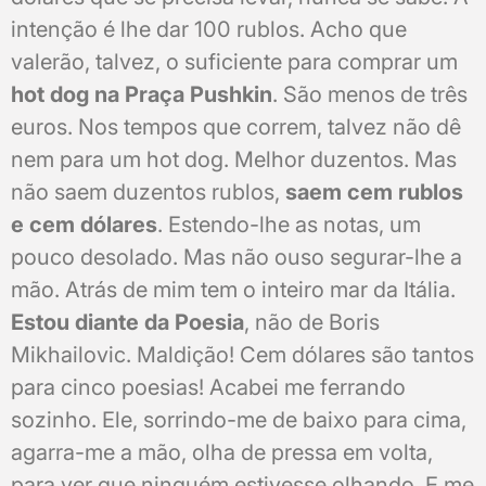
intenção é lhe dar 100 rublos. Acho que
valerão, talvez, o suficiente para comprar um
hot dog na Praça Pushkin
. São menos de três
euros. Nos tempos que correm, talvez não dê
nem para um hot dog. Melhor duzentos. Mas
não saem duzentos rublos,
saem cem rublos
e cem dólares
. Estendo-lhe as notas, um
pouco desolado. Mas não ouso segurar-lhe a
mão. Atrás de mim tem o inteiro mar da Itália.
Estou diante da Poesia
, não de Boris
Mikhailovic. Maldição! Cem dólares são tantos
para cinco poesias! Acabei me ferrando
sozinho. Ele, sorrindo-me de baixo para cima,
agarra-me a mão, olha de pressa em volta,
para ver que ninguém estivesse olhando. E me