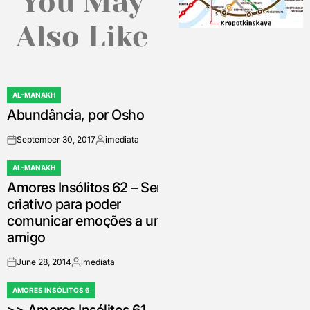
You May
Also Like
AL-MANAKH
POSTED
Abundância, por Osho
IN
September 30, 2017
imediata
on
Posted
by
AL-MANAKH
POSTED
Amores Insólitos 62 – Ser
IN
criativo para poder
comunicar emoções a um
amigo
June 28, 2014
imediata
on
Posted
by
AMORES INSÓLITOS 6
POSTED
IN