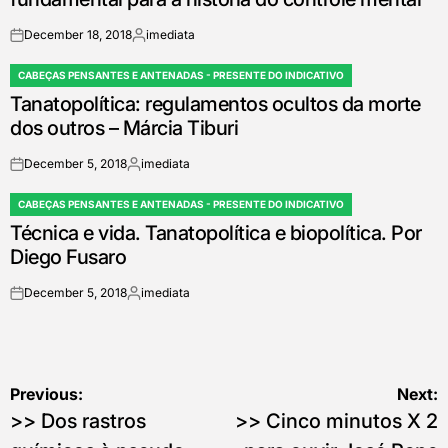
December 18, 2018
imediata
on
Posted
by
CABEÇAS PENSANTES E ANTENADAS - PRESENTE DO INDICATIVO
POSTED
Tanatopolítica: regulamentos ocultos da morte
IN
dos outros – Márcia Tiburi
December 5, 2018
imediata
on
Posted
by
CABEÇAS PENSANTES E ANTENADAS - PRESENTE DO INDICATIVO
POSTED
Técnica e vida. Tanatopolítica e biopolítica. Por
IN
Diego Fusaro
December 5, 2018
imediata
on
Posted
by
Post
Previous:
Next:
>> Dos rastros
>> Cinco minutos X 2
navigation