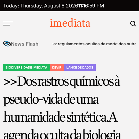
Skip
Today: Thursday, August 6 2026
11
:
17
:
00
PM
to
content
imediata
News Flash
trole mental
Tanatopolítica: regulamentos ocultos da morte dos outros – M
BIODIVERSIDADE IMEDIATA
DEVIR
LANCE DE DADOS
POSTED
>> Dos rastros químicos à
IN
pseudo-vida de uma
humanidade sintética. A
agenda oculta da biologia