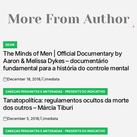
More From Author
DEVIR
POSTED
The Minds of Men | Official Documentary by
IN
Aaron & Melissa Dykes – documentário
fundamental para a história do controle mental
December 18, 2018
imediata
on
Posted
by
CABEÇAS PENSANTES E ANTENADAS - PRESENTE DO INDICATIVO
POSTED
Tanatopolítica: regulamentos ocultos da morte
IN
dos outros – Márcia Tiburi
December 5, 2018
imediata
on
Posted
by
CABEÇAS PENSANTES E ANTENADAS - PRESENTE DO INDICATIVO
POSTED