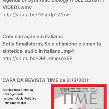
Agenda of Synthetic Biology (FULL LENGTH
VIDEO).wmv
http://youtu.be/ZSQ-dp1sV5w
Com narração em italiano:
Sofia Smallstorm, Scie chimiche e umanità
sintetica, audio in italiano..mp4
http://youtu.be/QMUdmesox98
CAPA DA REVISTA TIME de 21/2/2011:
Tags
Biologia Sintética
,
Geoengenharia
,
nanotecnologia
,
Robótica
,
Sofia Smallstorm