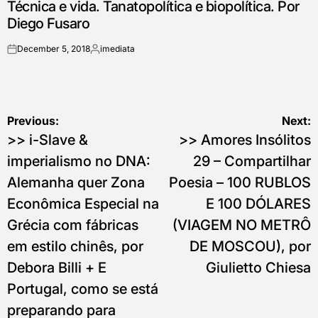
Técnica e vida. Tanatopolítica e biopolítica. Por
IN
Diego Fusaro
December 5, 2018
imediata
on
Posted
by
Post
Previous:
Next:
>> i-Slave &
>> Amores Insólitos
navigation
imperialismo no DNA:
29 – Compartilhar
Alemanha quer Zona
Poesia – 100 RUBLOS
Econômica Especial na
E 100 DÓLARES
Grécia com fábricas
(VIAGEM NO METRÔ
em estilo chinês, por
DE MOSCOU), por
Debora Billi + E
Giulietto Chiesa
Portugal, como se está
preparando para