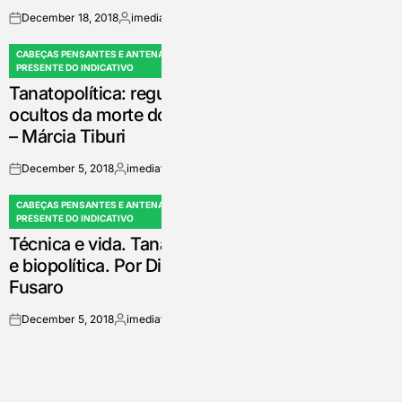
December 18, 2018
imediata
on
Posted
by
CABEÇAS PENSANTES E ANTENADAS -
POSTED
PRESENTE DO INDICATIVO
IN
Tanatopolítica: regulamentos
ocultos da morte dos outros
– Márcia Tiburi
December 5, 2018
imediata
on
Posted
by
CABEÇAS PENSANTES E ANTENADAS -
POSTED
PRESENTE DO INDICATIVO
IN
Técnica e vida. Tanatopolítica
e biopolítica. Por Diego
Fusaro
December 5, 2018
imediata
on
Posted
by