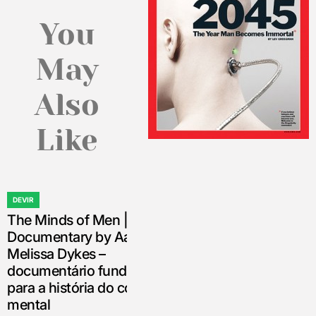
You
May
Also
Like
DEVIR
POSTED
The Minds of Men | Official
IN
Documentary by Aaron &
Melissa Dykes –
documentário fundamental
para a história do controle
mental