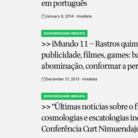
em português
January 6, 2014
imediata
on
BIODIVERSIDADE IMEDIATA
POSTED
>> iMundo 11 – Rastros quím
IN
publicidade, filmes, games: b
abominação, conformar a per
o imaginário. Inclui matéria d
December 27, 2013
imediata
on
investigativo Gianni Lannes
madrilenha à polícia
BIODIVERSIDADE IMEDIATA
POSTED
>> “Últimas notícias sobre o
IN
cosmologias e escatologias ind
Conferência Curt Nimuendaj