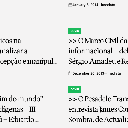
January 5, 2014
imediata
on
DEVIR
POSTED
icos na
>> O Marco Civil da
IN
analizar a
informacional – de
cepção e manipular
Sérgio Amadeu e R
o jornalista
December 20, 2013
imediata
on
 e chamada de uma
DEVIR
POSTED
 fim do mundo” –
>> O Pesadelo Tran
IN
ígenas – III
entrevista James Co
ú – Eduardo
Sombra, de Actual