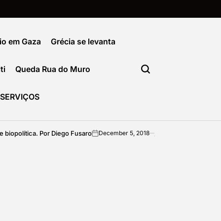
io em Gaza
Grécia se levanta
ti
Queda Rua do Muro
SERVIÇOS
iopolítica. Por Diego Fusaro
Como sair da f
December 5, 2018
imediata
on
Posted
by