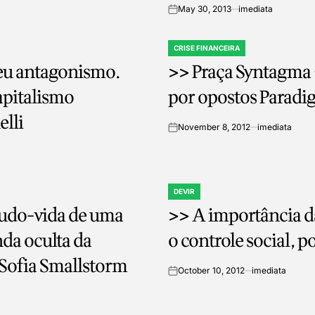
May 30, 2013
imediata
on
CRISE FINANCEIRA
POSTED
seu antagonismo.
>> Praça Syntagma 
IN
apitalismo
por opostos Paradig
elli
November 8, 2012
imediata
on
DEVIR
POSTED
eudo-vida de uma
>> A importância d
IN
o controle social, 
e Sofia Smallstorm
October 10, 2012
imediata
on