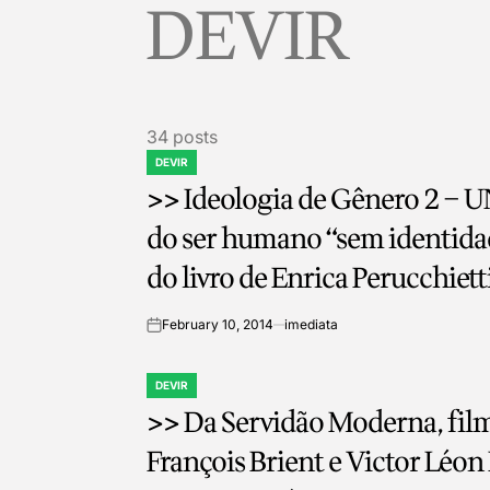
DEVIR
34 posts
DEVIR
POSTED
>> Ideologia de Gênero 2 – U
IN
do ser humano “sem identida
do livro de Enrica Perucchiett
Marletta
February 10, 2014
imediata
on
DEVIR
POSTED
>> Da Servidão Moderna, filme
IN
François Brient e Victor Léon