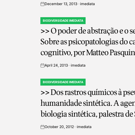
Viveiros de Castro
December 13, 2013
imediata
on
BIODIVERSIDADE IMEDIATA
POSTED
>> O poder de abstração e o 
IN
Sobre as psicopatologias do c
cognitivo, por Matteo Pasquin
April 24, 2013
imediata
on
BIODIVERSIDADE IMEDIATA
POSTED
>> Dos rastros químicos à ps
IN
humanidade sintética. A agenda oculta da
biologia sintética, palestra d
October 20, 2012
imediata
on