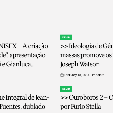
DEVIR
POSTED
NISEX – A criação
>> Ideologia de Gên
IN
de”, apresentação
massas promove os ‘
i e Gianluca
Joseph Watson
February 10, 2014
imediata
on
DEVIR
POSTED
 integral de Jean-
>> Ouroboros 2 – O 
IN
 Fuentes, dublado
por Furio Stella