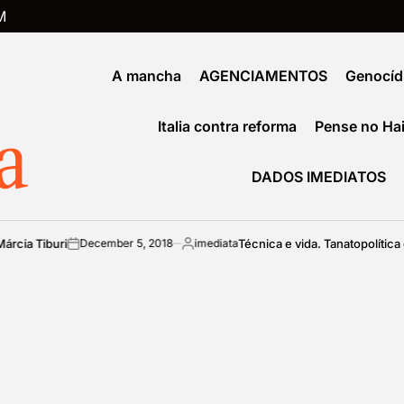
M
A mancha
AGENCIAMENTOS
Genocíd
a
Italia contra reforma
Pense no Hai
DADOS IMEDIATOS
ia Tiburi
Técnica e vida. Tanatopolítica e b
December 5, 2018
imediata
on
Posted
by