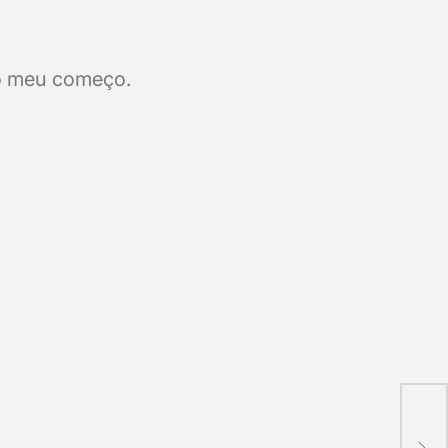
 o meu começo.
>> 