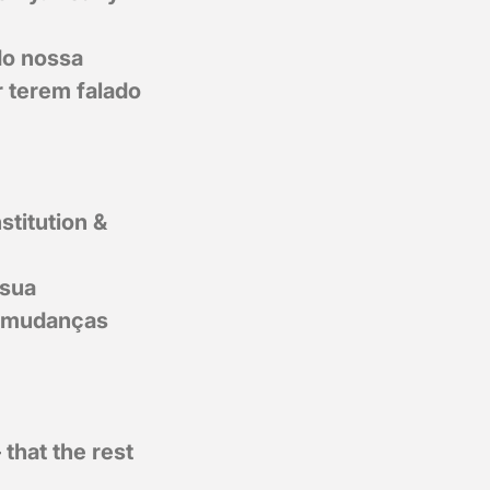
do nossa
 terem falado
stitution &
 sua
s mudanças
 that the rest