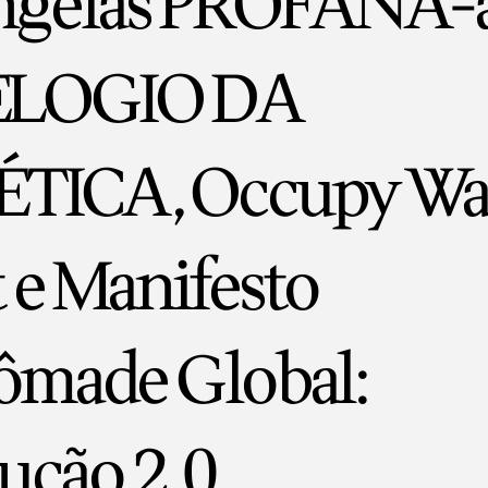
ingelas PROFANA-
 ELOGIO DA
ÉTICA, Occupy Wa
t e Manifesto
ômade Global:
ução 2.0