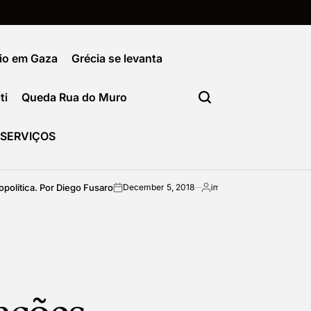
io em Gaza
Grécia se levanta
ti
Queda Rua do Muro
SERVIÇOS
ca. Por Diego Fusaro
Como sair da formataçã
December 5, 2018
imediata
on
Posted
by