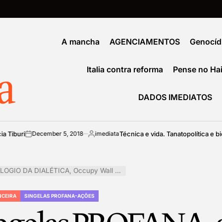
A mancha
AGENCIAMENTOS
Genocíd
a
Italia contra reforma
Pense no Hai
DADOS IMEDIATOS
i
Técnica e vida. Tanatopolítica e biopolíti
December 5, 2018
imediata
on
Posted
by
py Wall Street e Manifesto Uninômade Global: Revolução 2.0
NCEIRA
SINGELAS PROFANA-AÇÕES