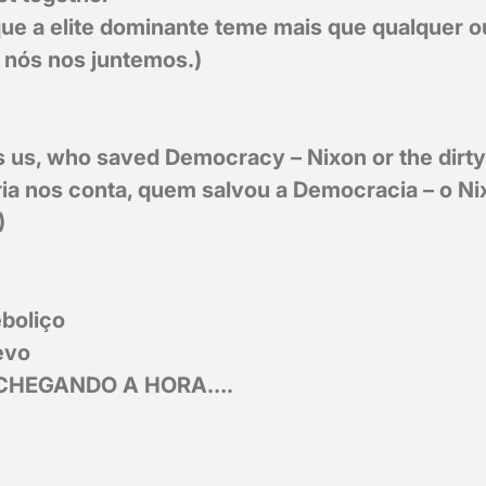
e a elite dominante teme mais que qualquer ou
 nós nos juntemos.)
ls us, who saved Democracy – Nixon or the dirty
ria nos conta, quem salvou a Democracia – o Ni
)
eboliço
evo
TÁ CHEGANDO A HORA….