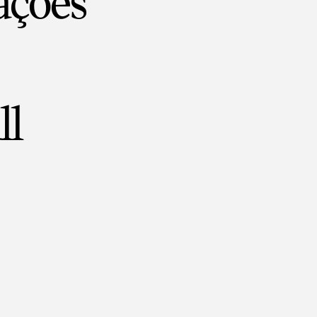
ações
ll