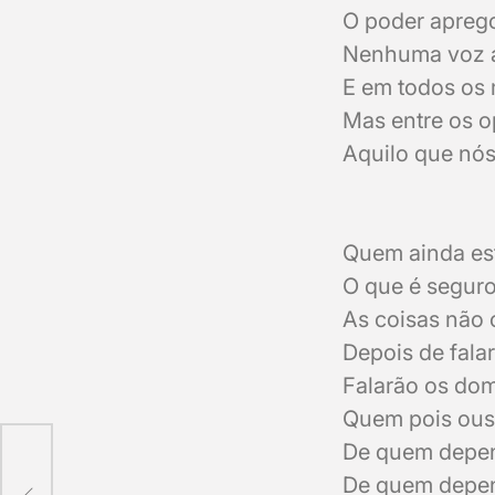
O poder aprego
Nenhuma voz 
E em todos os 
Mas entre os o
Aquilo que nó
Quem ainda est
O que é seguro
As coisas não 
Depois de fal
Falarão os do
Quem pois ous
De quem depen
0
De quem depen