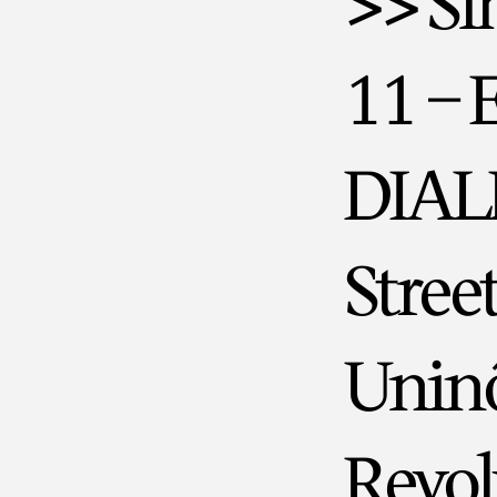
>> S
11 –
DIAL
Stree
Unin
Revol