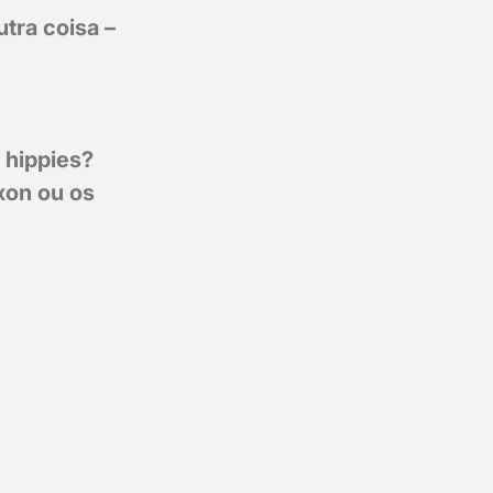
tra coisa –
 hippies?
xon ou os