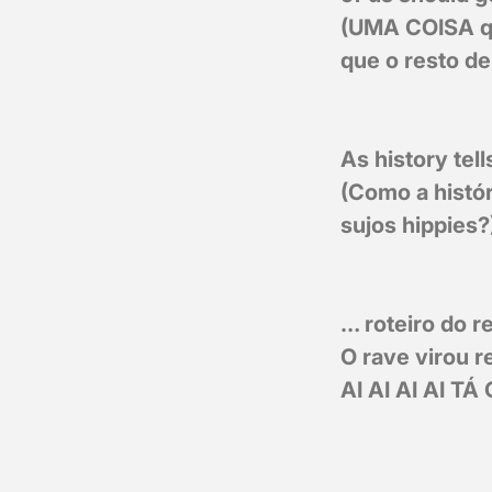
(UMA COISA qu
que o resto de
As history tel
(Como a histó
sujos hippies?
… roteiro do r
O rave virou r
AI AI AI AI 