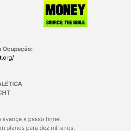
a Ocupação:
t.org/
ALÉTICA
CHT
e avança a passo firme.
em planos para dez mil anos.