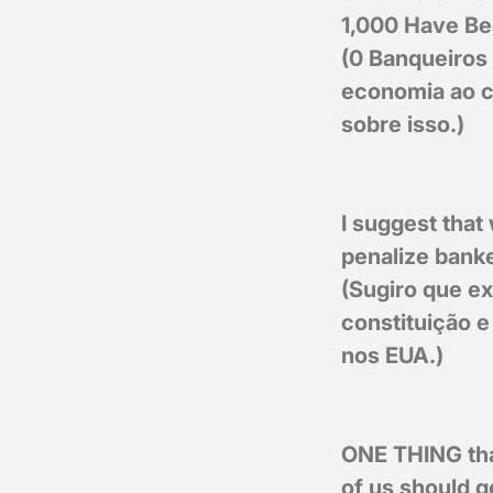
1,000 Have Be
(0 Banqueiros
economia ao c
sobre isso.)
I suggest that
penalize bank
(Sugiro que ex
constituição 
nos EUA.)
ONE THING that
of us should g