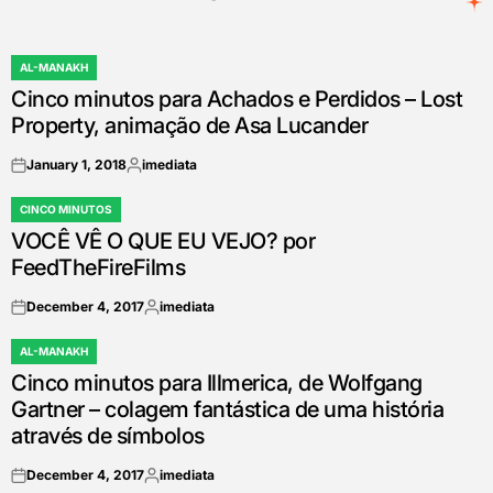
AL-MANAKH
POSTED
Cinco minutos para Achados e Perdidos – Lost
IN
Property, animação de Asa Lucander
January 1, 2018
imediata
on
Posted
by
CINCO MINUTOS
POSTED
VOCÊ VÊ O QUE EU VEJO? por
IN
FeedTheFireFilms
December 4, 2017
imediata
on
Posted
by
AL-MANAKH
POSTED
Cinco minutos para Illmerica, de Wolfgang
IN
Gartner – colagem fantástica de uma história
através de símbolos
December 4, 2017
imediata
on
Posted