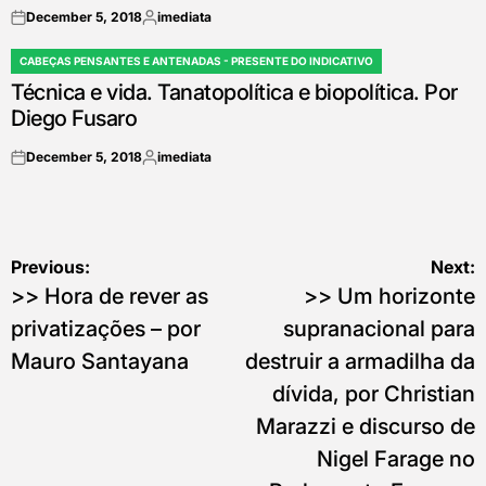
December 5, 2018
imediata
on
Posted
by
CABEÇAS PENSANTES E ANTENADAS - PRESENTE DO INDICATIVO
POSTED
Técnica e vida. Tanatopolítica e biopolítica. Por
IN
Diego Fusaro
December 5, 2018
imediata
on
Posted
by
Post
Previous:
Next:
>> Hora de rever as
>> Um horizonte
navigation
privatizações – por
supranacional para
Mauro Santayana
destruir a armadilha da
dívida, por Christian
Marazzi e discurso de
Nigel Farage no