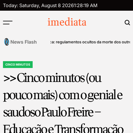
Skip
Today: Saturday, August 8 2026
1
:
28
:
20
AM
to
content
imediata
News Flash
ntrole mental
Tanatopolítica: regulamentos ocultos da morte dos outros – 
CINCO MINUTOS
POSTED
>> Cinco minutos (ou
IN
pouco mais) com o genial e
saudoso Paulo Freire –
Educação e Transformação