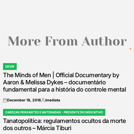
by
More From Author
DEVIR
POSTED
The Minds of Men | Official Documentary by
IN
Aaron & Melissa Dykes – documentário
fundamental para a história do controle mental
December 18, 2018
imediata
on
Posted
by
CABEÇAS PENSANTES E ANTENADAS - PRESENTE DO INDICATIVO
POSTED
Tanatopolítica: regulamentos ocultos da morte
IN
dos outros – Márcia Tiburi