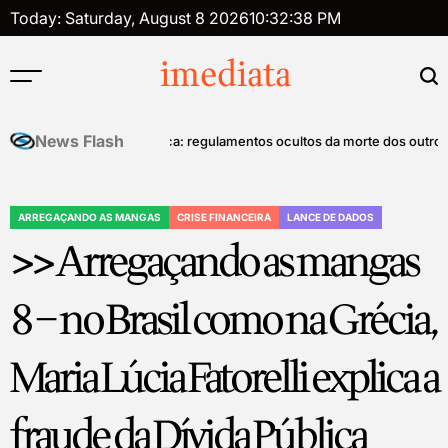
Skip
Today: Saturday, August 8 2026
10
:
32
:
39
PM
to
content
imediata
News Flash
role mental
Tanatopolítica: regulamentos ocultos da morte dos outros – Má
ARREGAÇANDO AS MANGAS
CRISE FINANCEIRA
LANCE DE DADOS
POSTED
>> Arregaçando as mangas
IN
8 – no Brasil como na Grécia,
Maria Lúcia Fatorelli explica a
fraude da Dívida Pública