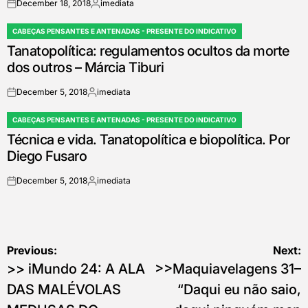
December 18, 2018
imediata
on
Posted
by
CABEÇAS PENSANTES E ANTENADAS - PRESENTE DO INDICATIVO
POSTED
Tanatopolítica: regulamentos ocultos da morte
IN
dos outros – Márcia Tiburi
December 5, 2018
imediata
on
Posted
by
CABEÇAS PENSANTES E ANTENADAS - PRESENTE DO INDICATIVO
POSTED
Técnica e vida. Tanatopolítica e biopolítica. Por
IN
Diego Fusaro
December 5, 2018
imediata
on
Posted
by
Post
Previous:
Next:
>> iMundo 24: A ALA
>>Maquiavelagens 31–
navigation
DAS MALÉVOLAS
“Daqui eu não saio,