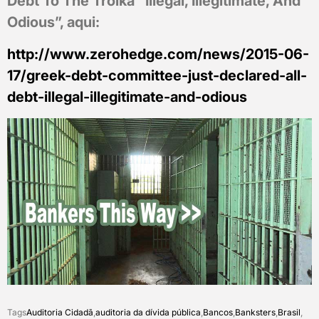
Debt To The Troika “Illegal, Illegitimate, And
Odious”, aqui:
http://www.zerohedge.com/news/2015-06-
17/greek-debt-committee-just-declared-all-
debt-illegal-illegitimate-and-odious
Tags
Auditoria Cidadã
,
auditoria da dívida pública
,
Bancos
,
Banksters
,
Brasil
,