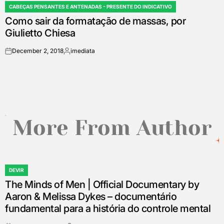
CABEÇAS PENSANTES E ANTENADAS - PRESENTE DO INDICATIVO
POSTED
Como sair da formatação de massas, por
IN
Giulietto Chiesa
December 2, 2018
imediata
on
Posted
by
More From Author
DEVIR
POSTED
The Minds of Men | Official Documentary by
IN
Aaron & Melissa Dykes – documentário
fundamental para a história do controle mental