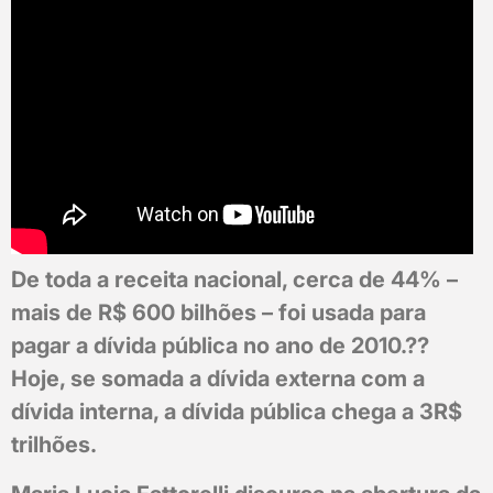
De toda a receita nacional, cerca de 44% –
mais de R$ 600 bilhões – foi usada para
pagar a dívida pública no ano de 2010.??
Hoje, se somada a dívida externa com a
dívida interna, a dívida pública chega a 3R$
trilhões.