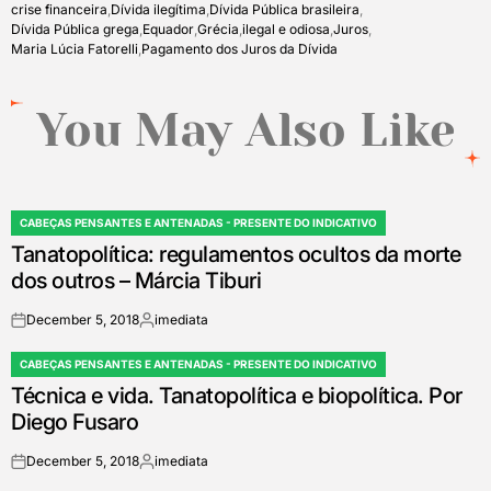
crise financeira
,
Dívida ilegítima
,
Dívida Pública brasileira
,
Dívida Pública grega
,
Equador
,
Grécia
,
ilegal e odiosa
,
Juros
,
Maria Lúcia Fatorelli
,
Pagamento dos Juros da Dívida
You May Also Like
CABEÇAS PENSANTES E ANTENADAS - PRESENTE DO INDICATIVO
POSTED
Tanatopolítica: regulamentos ocultos da morte
IN
dos outros – Márcia Tiburi
December 5, 2018
imediata
on
Posted
by
CABEÇAS PENSANTES E ANTENADAS - PRESENTE DO INDICATIVO
POSTED
Técnica e vida. Tanatopolítica e biopolítica. Por
IN
Diego Fusaro
December 5, 2018
imediata
on
Posted
by