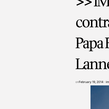
>> iM
contr
Papa 
Lann
on
February 19, 2014
im