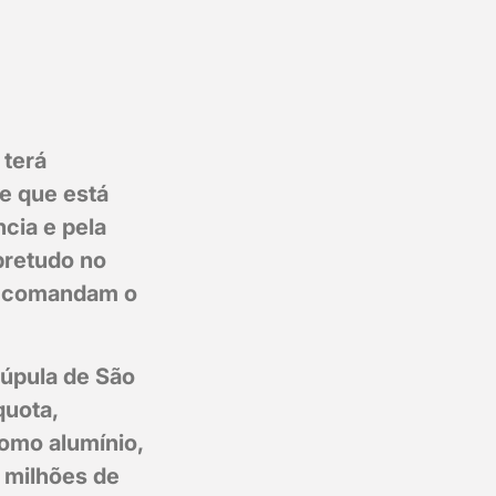
 terá
e que está
cia e pela
bretudo no
e comandam o
Cúpula de São
quota,
como alumínio,
e milhões de