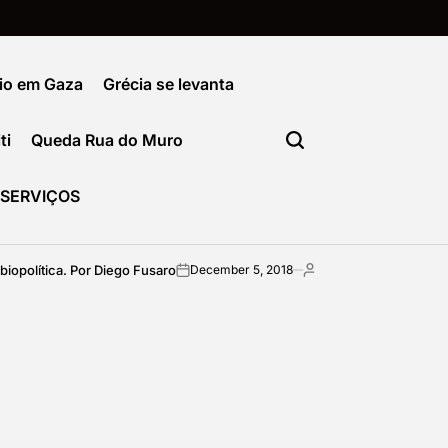
io em Gaza
Grécia se levanta
ti
Queda Rua do Muro
SERVIÇOS
ca. Por Diego Fusaro
Como sair da formataçã
December 5, 2018
imediata
on
Posted
by