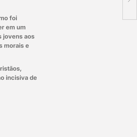
da 
por 
mo foi
ver em um
s jovens aos
s morais e
ristãos,
 incisiva de