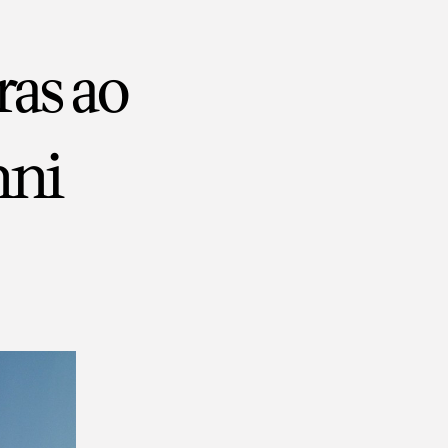
ras ao
nni