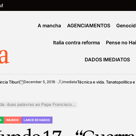
M
A mancha
AGENCIAMENTOS
Genocíd
a
Italia contra reforma
Pense no Hai
DADOS IMEDIATOS
i
Técnica e vida. Tanatopolítica e biopolíti
December 5, 2018
imediata
on
Posted
by
palavras ao Papa Francisco”, por Gianni Lannes
A
IMUNDO
LANCE DE DADOS