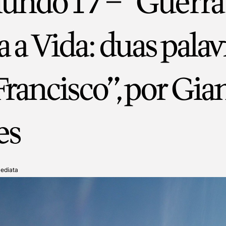
undo 17 – “Guerra
a a Vida: duas palav
Francisco”, por Gia
es
ediata