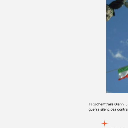
Tags
chemtrails
,
Gianni 
guerra silenciosa contr