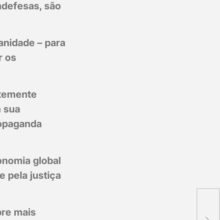
ndefesas, são
anidade – para
r os
ntemente
m sua
ropaganda
onomia global
e pela justiça
>> 
Igua
pre mais