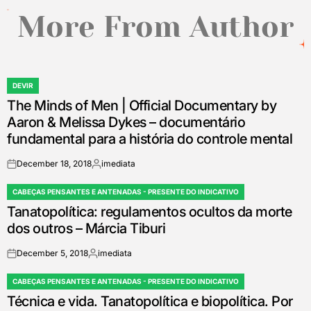
More From Author
DEVIR
POSTED
The Minds of Men | Official Documentary by
IN
Aaron & Melissa Dykes – documentário
fundamental para a história do controle mental
December 18, 2018
imediata
on
Posted
by
CABEÇAS PENSANTES E ANTENADAS - PRESENTE DO INDICATIVO
POSTED
Tanatopolítica: regulamentos ocultos da morte
IN
dos outros – Márcia Tiburi
December 5, 2018
imediata
on
Posted
by
CABEÇAS PENSANTES E ANTENADAS - PRESENTE DO INDICATIVO
POSTED
Técnica e vida. Tanatopolítica e biopolítica. Por
IN