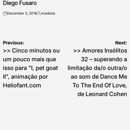
Diego Fusaro
December 5, 2018
imediata
on
Posted
by
Post
Previous:
Next:
>> Cinco minutos ou
>> Amores Insólitos
navigation
um pouco mais que
32 – superando a
isso para “I, pet goat
limitação da/o outra/o
II”, animação por
ao som de Dance Me
Heliofant.com
To The End Of Love,
de Leonard Cohen