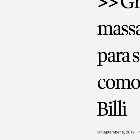
>> Gr
massa
para s
como 
Billi
on
September 6, 2012
i