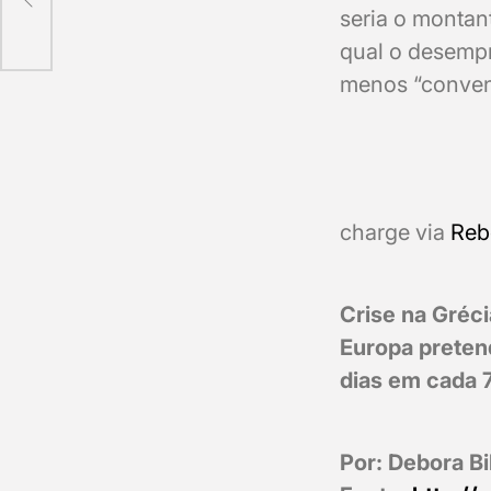
seria o montan
qual o desempr
menos “conven
charge via
Reb
Crise na Gréci
Europa preten
dias em cada 
Por: Debora Bil