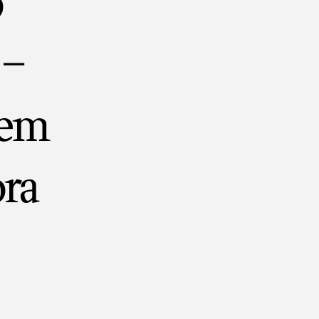
o
 –
hem
ora