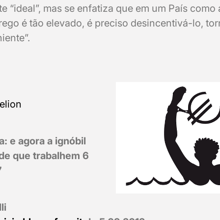
te “ideal”, mas se enfatiza que em um País como 
ego é tão elevado, é preciso desincentivá-lo, t
iente”.
elion
a: e agora a ignóbil
de que trabalhem 6
7
li