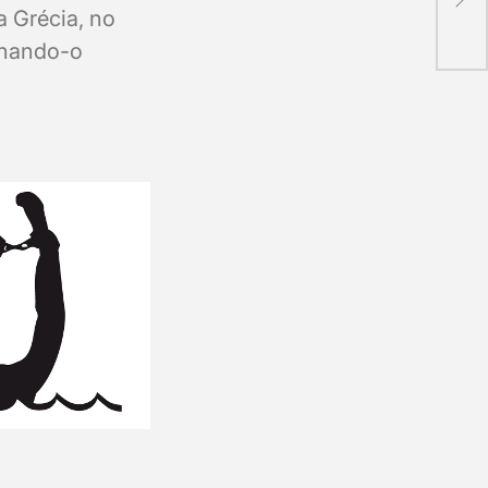
Papa
a Grécia, no
ornando-o