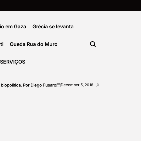
io em Gaza
Grécia se levanta
ti
Queda Rua do Muro
SERVIÇOS
tica. Por Diego Fusaro
Como sair da formata
December 5, 2018
imediata
on
Posted
by