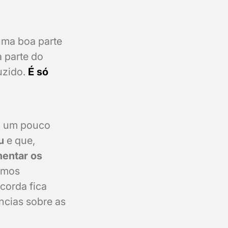
uma boa parte
 parte do
uzido.
É só
ca um pouco
u
e que,
mentar os
omos
corda fica
ncias sobre as