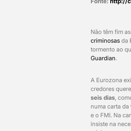
Fonte:
http://c
Não têm fim as
criminosas
da 
tormento ao qua
Guardian
.
A Eurozona exi
credores quer
seis dias
, com
numa carta da
e o FMI. Na car
insiste na nec