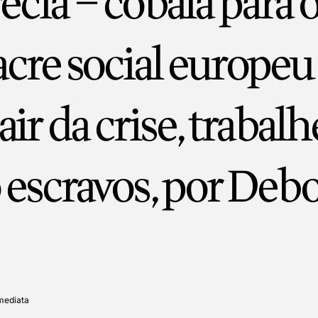
écia – cobaia para 
cre social europeu
air da crise, trabal
escravos, por Deb
mediata