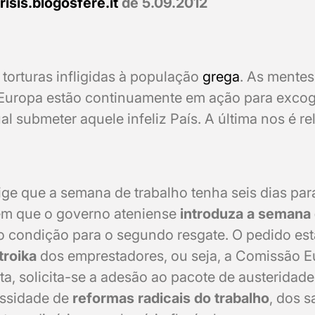
risis.blogosfere.it
de 5.09.2012
 torturas infligidas à população
grega
. As mentes
Europa estão continuamente em ação para excog
l submeter aquele infeliz País. A última nos é re
ge que a semana de trabalho tenha seis dias par
em que o governo ateniense
introduza a semana 
o condição para o segundo resgate. O pedido est
troika
dos emprestadores, ou seja, a Comissão E
ta, solicita-se a adesão ao pacote de austeridade
essidade de
reformas radicais do trabalho
, dos s