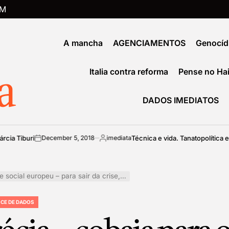
PM
A mancha
AGENCIAMENTOS
Genocíd
a
Italia contra reforma
Pense no Hai
DADOS IMEDIATOS
uri
Técnica e vida. Tanatopolítica e biopolí
December 5, 2018
imediata
on
Posted
by
a sair da crise, trabalhem como escravos, por Debora Billi
CE DE DADOS