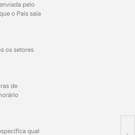
 enviada pelo
que o País saia
.
os os setores
oras de
horário
>> 
especifica qual