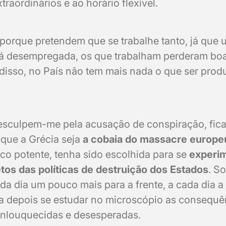
raordinários e ao horário flexível.
 porque pretendem que se trabalhe tanto, já que 
tá desempregada, os que trabalham perderam boa
m disso, no País não tem mais nada o que ser prod
desculpem-me pela acusação de conspiração, fi
 que a Grécia seja
a cobaia do massacre europe
o potente, tenha sido escolhida para se
experi
tos das políticas de destruição dos Estados
. S
a dia um pouco mais para a frente, a cada dia a 
ra depois se estudar no microscópio as consequê
enlouquecidas e desesperadas.