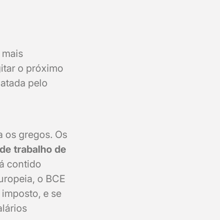
 mais
itar o próximo
latada pelo
a os gregos. Os
de trabalho de
á contido
uropeia, o BCE
 imposto, e se
alários