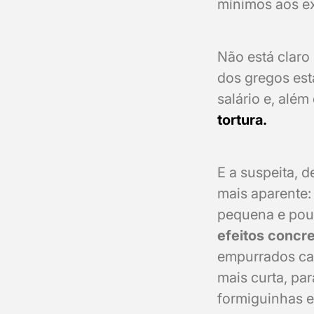
mínimos aos ext
Não está claro
dos gregos es
salário e, alé
tortura.
E a suspeita, 
mais aparente:
pequena e pouc
efeitos concre
empurrados cad
mais curta, pa
formiguinhas 