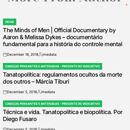
DEVIR
POSTED
The Minds of Men | Official Documentary by
IN
Aaron & Melissa Dykes – documentário
fundamental para a história do controle mental
December 18, 2018
imediata
on
Posted
by
CABEÇAS PENSANTES E ANTENADAS - PRESENTE DO INDICATIVO
POSTED
Tanatopolítica: regulamentos ocultos da morte
IN
dos outros – Márcia Tiburi
December 5, 2018
imediata
on
Posted
by
CABEÇAS PENSANTES E ANTENADAS - PRESENTE DO INDICATIVO
POSTED
Técnica e vida. Tanatopolítica e biopolítica. Por
IN
Diego Fusaro
December 5, 2018
imediata