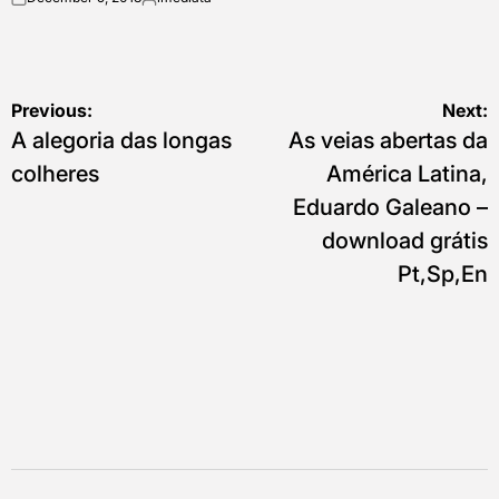
on
Posted
by
Post
Previous:
Next:
A alegoria das longas
As veias abertas da
navigation
colheres
América Latina,
Eduardo Galeano –
download grátis
Pt,Sp,En