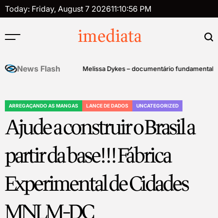
Skip
Today: Friday, August 7 2026
11
:
10
:
57
PM
to
content
imediata
News Flash
Documentary by Aaron & Melissa Dykes – documentário fundamental para a
ARREGAÇANDO AS MANGAS
LANCE DE DADOS
UNCATEGORIZED
POSTED
Ajude a construir o Brasil a
IN
partir da base!!! Fábrica
Experimental de Cidades
MNLM-DC