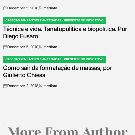
December 5, 2018
imediata
on
Posted
by
CABEÇAS PENSANTES E ANTENADAS - PRESENTE DO INDICATIVO
POSTED
Técnica e vida. Tanatopolítica e biopolítica. Por
IN
Diego Fusaro
December 5, 2018
imediata
on
Posted
by
CABEÇAS PENSANTES E ANTENADAS - PRESENTE DO INDICATIVO
POSTED
Como sair da formatação de massas, por
IN
Giulietto Chiesa
December 2, 2018
imediata
on
Posted
by
More From Author