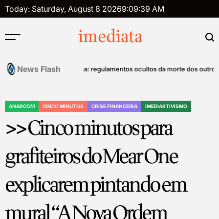
Skip
Today: Saturday, August 8 2026
9
:
09
:
39
AM
to
content
imediata
News Flash
ontrole mental
Tanatopolítica: regulamentos ocultos da morte dos outros –
ANARCOM
CINCO MINUTOS
CRISE FINANCEIRA
IMEDIARTIVISMO
POSTED
>> Cinco minutos para
IN
grafiteiros do Mear One
explicarem pintando em
mural “A Nova Ordem