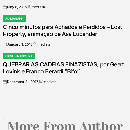
May 8, 2018
imediata
on
Posted
by
AL-MANAKH
POSTED
Cinco minutos para Achados e Perdidos – Lost
IN
Property, animação de Asa Lucander
January 1, 2018
imediata
on
Posted
by
CRISE FINANCEIRA
POSTED
QUEBRAR AS CADEIAS FINAZISTAS, por Geert
IN
Lovink e Franco Berardi “Bifo”
December 31, 2017
imediata
on
Posted
by
More From Author