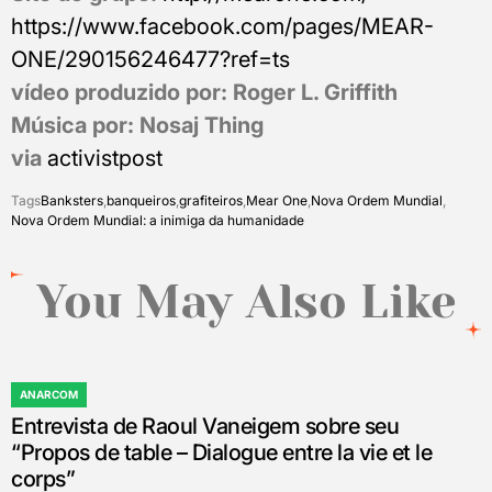
https://www.facebook.com/pages/MEAR-
ONE/290156246477?ref=ts
vídeo produzido por: Roger L. Griffith
Música por: Nosaj Thing
via
activistpost
Tags
Banksters
,
banqueiros
,
grafiteiros
,
Mear One
,
Nova Ordem Mundial
,
Nova Ordem Mundial: a inimiga da humanidade
You May Also Like
ANARCOM
POSTED
Entrevista de Raoul Vaneigem sobre seu
IN
“Propos de table – Dialogue entre la vie et le
corps”