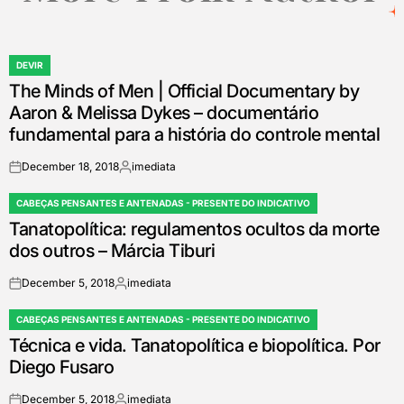
DEVIR
POSTED
The Minds of Men | Official Documentary by
IN
Aaron & Melissa Dykes – documentário
fundamental para a história do controle mental
December 18, 2018
imediata
on
Posted
by
CABEÇAS PENSANTES E ANTENADAS - PRESENTE DO INDICATIVO
POSTED
Tanatopolítica: regulamentos ocultos da morte
IN
dos outros – Márcia Tiburi
December 5, 2018
imediata
on
Posted
by
CABEÇAS PENSANTES E ANTENADAS - PRESENTE DO INDICATIVO
POSTED
Técnica e vida. Tanatopolítica e biopolítica. Por
IN
Diego Fusaro
December 5, 2018
imediata