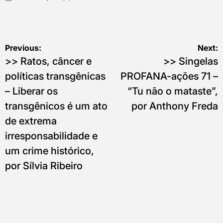
on
Posted
by
Post
Previous:
Next:
>> Ratos, câncer e
>> Singelas
navigation
políticas transgênicas
PROFANA-ações 71 –
– Liberar os
“Tu não o mataste”,
transgênicos é um ato
por Anthony Freda
de extrema
irresponsabilidade e
um crime histórico,
por Sílvia Ribeiro