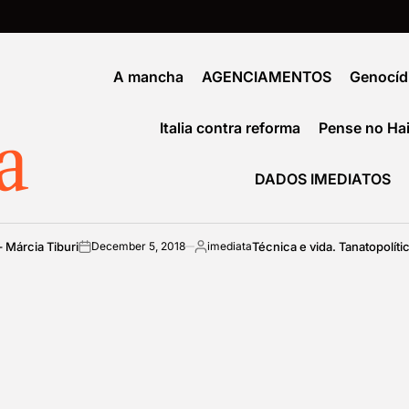
A mancha
AGENCIAMENTOS
Genocíd
a
Italia contra reforma
Pense no Hai
DADOS IMEDIATOS
rcia Tiburi
Técnica e vida. Tanatopolítica 
December 5, 2018
imediata
on
Posted
by