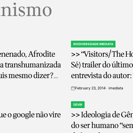
anismo
BIODIVERSIDADE IMEDIATA
POSTED
nenado, Afrodite
>> “Visitors/The Ho
IN
na transhumanizada
Sé) trailer do últim
quis mesmo dizer?
entrevista do autor
February 23, 2014
imediata
on
DEVIR
POSTED
ue o google não vire
>> Ideologia de Gê
IN
do ser humano “sem