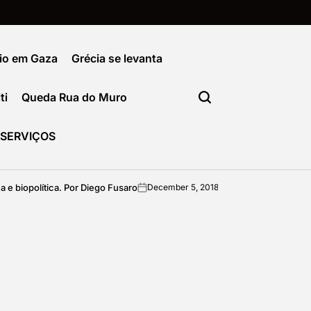
io em Gaza
Grécia se levanta
ti
Queda Rua do Muro
SERVIÇOS
e biopolítica. Por Diego Fusaro
Como sair da
December 5, 2018
imediata
on
Posted
by