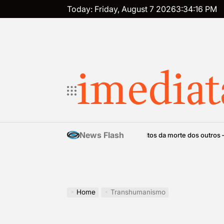
Skip
Today: Friday, August 7 2026
3
:
34
:
16
PM
to
content
imediat
News Flash
Tanatopolítica: regulamentos ocultos da morte dos outros – Má
imediata
Posted
by
Home
Transhumanismo