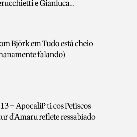
erucchietti e Gianluca
om Björk em Tudo está cheio
manamente falando)
3 – ApocaliP ti cos Petiscos
 Gotta Vote! Artur d’Amaru reflete ressabiado