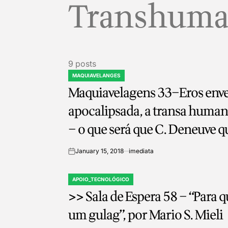
Transhum
9 posts
MAQUIAVELANGES
POSTED
Maquiavelagens 33–Eros enve
IN
apocalipsada, a transa huma
– o que será que C. Deneuve 
por Artur d’Amaru
January 15, 2018
imediata
on
APOIO_TECNOLÓGICO
POSTED
>> Sala de Espera 58 – “Para q
IN
um gulag”, por Mario S. Mieli