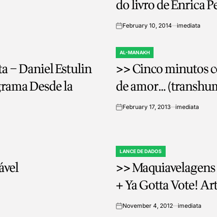
do livro de Enrica P
Marletta
February 10, 2014
imediata
on
AL-MANAKH
POSTED
 – Daniel Estulin
>> Cinco minutos c
IN
grama Desde la
de amor… (transhu
February 17, 2013
imediata
on
LANCE DE DADOS
POSTED
ável
>> Maquiavelagens 1
IN
+ Ya
November 4, 2012
imediata
on