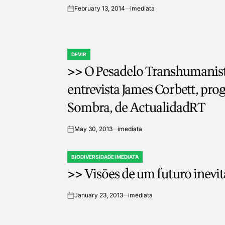
February 13, 2014
imediata
on
DEVIR
POSTED
>> O Pesadelo Transhumanista
IN
entrevista James Corbett, pro
Sombra, de ActualidadRT
May 30, 2013
imediata
on
BIODIVERSIDADE IMEDIATA
POSTED
>> Visões de um futuro inevit
IN
January 23, 2013
imediata
on