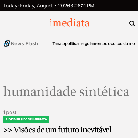
Skip
Today: Friday, August 7 2026
8
:
08
:
11
PM
to
content
imediata
News Flash
história do controle mental
Tanatopolítica: regulamentos ocultos da mort
humanidade sintética
1 post
BIODIVERSIDADE IMEDIATA
POSTED
>> Visões de um futuro inevitável
IN