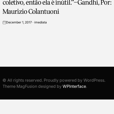
coletivo, então ela é inútil.”–Gandhi, Por:
Maurizio Colantuoni
December 1, 2017
imediata
on
© All rights reserved. Proudly powered by WordPress.
Theme MagFusion designed by
WPInterface
.