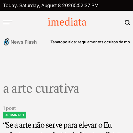
Skip
Today: Saturday, August 8 2026
5
:
52
:
37
PM
to
content
imediata
News Flash
história do controle mental
Tanatopolítica: regulamentos ocultos da mort
a arte curativa
1 post
AL-MANAKH
POSTED
“Se a arte não serve para elevar o Eu
IN