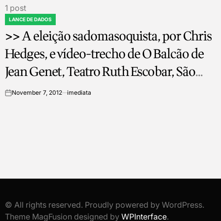
1 post
LANCE DE DADOS
POSTED
>> A eleição sadomasoquista, por Chris
IN
Hedges, e vídeo-trecho de O Balcão de
Jean Genet, Teatro Ruth Escobar, São
Paulo, 1969
November 7, 2012
imediata
on
© All rights reserved. Proudly powered by WordPress.
Theme MagFusion designed by
WPInterface
.