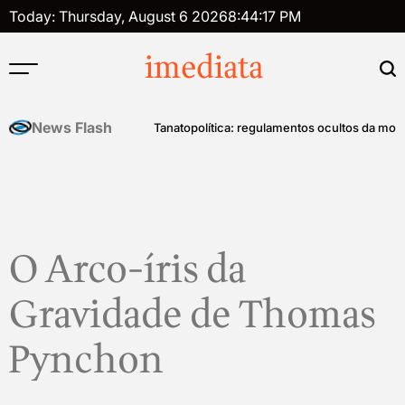
Skip
Today: Thursday, August 6 2026
8
:
44
:
17
PM
to
content
imediata
News Flash
história do controle mental
Tanatopolítica: regulamentos ocultos da mort
O Arco-íris da
Gravidade de Thomas
Pynchon